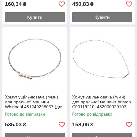
160,34
450,83
₴
₴
Купити
Купити
Хомут ущільнювача (гуми)
Хомут ущільнювача (гуми)
для пральної машини
для пральної машини Ariston
Whirlpool 481249298037 (для
C00119210, 482000029103
вертикального завантаження)
(внутрішній)
Готово до відправки
Готово до відправки
535,03
158,06
₴
₴